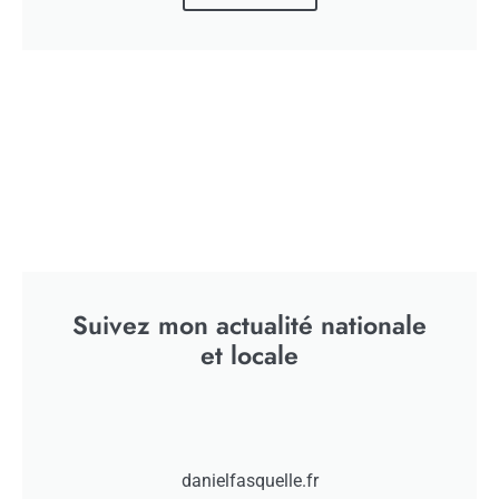
[ad_1] J’ai présidé le groupe de travail sur les casinos
aujourd’hui. Beaucoup sont en grande difficulté, avec
des emplois à la clef et un soutien aux communes
touristiques menacé. Le gouvernement doit les
entendre. [ad_2] Source
Rendez-vous cet après-
midi sur BFMTV pour
évoquer les vacances
scolaires et la
Suivez mon actualité nationale
et locale
danielfasquelle.fr