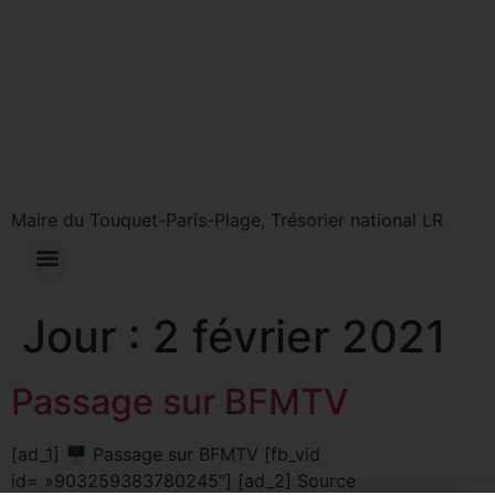
Maire du Touquet-Paris-Plage, Trésorier national LR
Jour :
2 février 2021
Passage sur BFMTV
[ad_1] 🖥 Passage sur BFMTV [fb_vid
id= »903259383780245″] [ad_2] Source