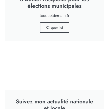
élections municipales
touquetdemain.fr
Cliquer ici
[ad_1]
Je suis intervenu sur BFM TV pour réagir à la
décision de justice concernant Nicolas
Suivez mon actualité nationale
et locale
Sarkozy.