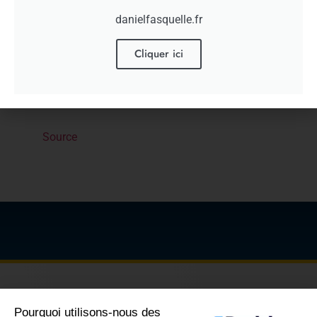
le cadre du suivi de la loi de 2015, dite Loi
danielfasquelle.fr
Macron.
Cliquer ici
[ad_2]
Source
Pourquoi utilisons-nous des