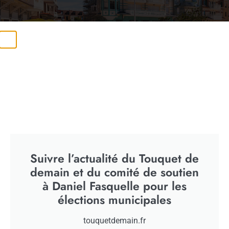
A L'ASSEMBLÉE
,
ACTUALITÉS
,
EN
COMMISSION
MISSION D’INFORMATION COMMUNE
SUR L’ÉVALUATION DE LOI N° 2015-
990 DU 6 AOÛT 2015…
Suivre l’actualité du Touquet de
demain et du comité de soutien
29/05/2019
à Daniel Fasquelle pour les
élections municipales
touquetdemain.fr